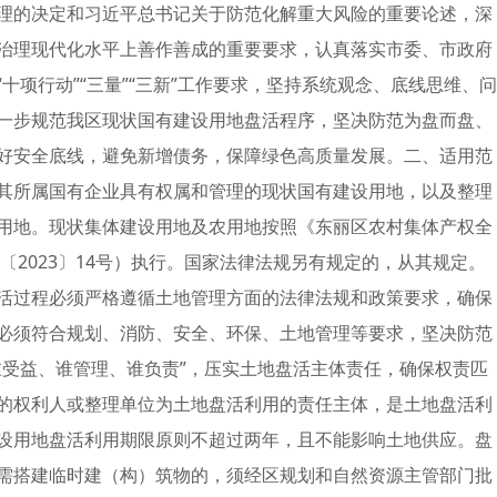
理的决定和习近平总书记关于防范化解重大风险的重要论述，深
治理现代化水平上善作善成的重要要求，认真落实市委、市政府
十项行动”“三量”“三新”工作要求，坚持系统观念、底线思维、问
一步规范我区现状国有建设用地盘活程序，坚决防范为盘而盘、
好安全底线，避免新增债务，保障绿色高质量发展。二、适用范
其所属国有企业具有权属和管理的现状国有建设用地，以及整理
用地。现状集体建设用地及农用地按照《东丽区农村集体产权全
〔2023〕14号）执行。国家法律法规另有规定的，从其规定。
活过程必须严格遵循土地管理方面的法律法规和政策要求，确保
必须符合规划、消防、安全、环保、土地管理等要求，坚决防范
谁受益、谁管理、谁负责”，压实土地盘活主体责任，确保权责匹
的权利人或整理单位为土地盘活利用的责任主体，是土地盘活利
设用地盘活利用期限原则不超过两年，且不能影响土地供应。盘
需搭建临时建（构）筑物的，须经区规划和自然资源主管部门批