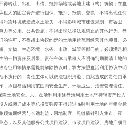
不得转让、出租、出借、抵押场地或者地上建（构）筑物；在盘
承租人的固定资产进行担保、抵押、抵债、交换，不得出现任何
得污染环境或造成水土流失；不得影响城市建设规划、市容卫
电力等公用、公共设施；不得出现法律法规禁止的其他行为。盘
门的许可，不得超出协议约定的土地用途范围经营其他项目。必
通、文物、生态环境、水务、市政、城管等部门的，必须满足相
生的一切责任及后果。责任主体与承租人应明确到期腾清土地的
政府征用等情形需提前解除协议时，双方按照盘活利用协议中明
拒不执行的，责任主体可以依法组织清退，由此造成的责任由承
作，承担盘活利用范围内安全生产、环境卫生、治安管理责任。
，保障土地安全。六、盘活利用用途盘活利用土地坚持轻资产投入
投入或搬迁成本等总投资强度不得超过临时利用土地的年租金标
兼顾短期经营与长远利益，因地制宜、见缝插针引入集市、夜
业态，以及其他服务公共项目建设、市政项目建设、房地产项目