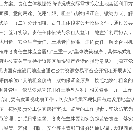
定方案。责任主体根据招商情况或实际需求拟定土地盘活利用方
面积、意向用途、使用年限、租金与履约保证金、缴纳方式、解
式等。（二）公开招租。责任主体拟定公开招标文件，通过公共
三）签订协议。责任主体依法与承租人签订土地盘活利用协议，
地用途、安全生产责任、土地管护标准、违约责任、解除合同机
程序各责任主体应当履行“三重一大”集体决策程序，具体模式相
府办公室关于支持街道园区加快资产盘活的指导意见》（津丽党
金现状国有建设用地应当通过公共资源交易平台公开招租开展盘活
评估单位出具的租金价格，履约保证金原则上按照地块年租金的
范财务管理，依法依规管好用好土地盘活利用相关资金。九、工作
各部门要高度重视此项工作，切实加强我区现状国有建设用地盘
序，按照职责分工认真履行审批、监管的工作职责，坚决防范为
范管理，加强日常监督。各责任主体要切实负起监管责任，落实
与城管、环保、消防、安全等主管部门做好沟通协调，发现问题