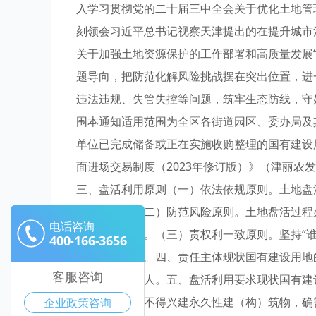
入学习贯彻党的二十届三中全会关于优化土地管
刻领会习近平总书记视察天津提出的在提升城市
关于加强土地资源保护的工作部署和高质量发展“
题导向，把防范化解风险挑战摆在突出位置，进
违法违规、失管失控等问题，筑牢生态防线，守
围本通知适用范围为全区各街道园区、委办局及
单位已完成储备或正在实施收购整理的国有建设
面进场交易制度（2023年修订版）》（津丽农发
三、盘活利用原则（一）依法依规原则。土地盘
合法合规。（二）防范风险原则。土地盘活过程
电话咨询
各类风险隐患。（三）责权利一致原则。坚持“
400-166-3656
配、利害相适。四、责任主体现状国有建设用地
客服咨询
用的第一责任人。五、盘活利用要求现状国有建
活利用期间，不得兴建永久性建（构）筑物，确
企业政策咨询