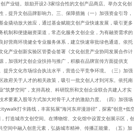
创产业链。鼓励开设2-3家综合性的文创产品商店。举办文化创
性，提升文创品牌影响力。三、保障措施（一）加强资金引导，
基金撬动放大效应，通过基金赋能文创产业快速发展，吸引更多
务机制和便捷融资渠道，常态化服务文创企业，为有融资需求的
良好营商环境健全专业服务体系，建立快速审批绿色通道。依托
文化产业创新实验区管委会签署《文化创意产业协同发展合作计
源，加强对文创企业扶持与推广，积极在品牌宣传方面提供支
。提升文化市场综合执法水平，营造公平竞争环境。（三）加强
区政府关于人才的相关政策，吸引一批文创人才到河东。依托南
业“筑梦空间”，支持高校、科研院所和文创企业联合共建人才实
技术要素入股等方式加大对骨干人才的激励力度。（四）加强场
ywalk打卡路线，丰富拓展“海河东岸漫游径”，探索“创意+低
圈，打造城市文创空间。在博物馆、文化馆中设置文创展示区，
公共空间中融入创意元素，弘扬城市精神、传播正能量。（五）加