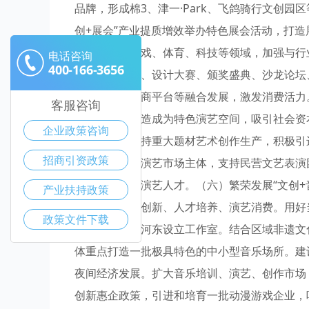
品牌，形成棉3、津一·Park、飞鸽骑行文创
创+展会”产业提质增效举办特色展会活动，打
术、动漫、游戏、体育、科技等领域，加强与行
电话咨询
400-166-3656
布、专项展览、设计大赛、颁奖盛典、沙龙论坛
商业街区、电商平台等融合发展，激发消费活力
客服咨询
公共空间等改造成为特色演艺空间，吸引社会资
企业政策咨询
演艺产业，支持重大题材艺术创作生产，积极引
招商引资政策
艺产品。培育演艺市场主体，支持民营文艺表演
体等合作培养演艺人才。（六）繁荣发展“文创
产业扶持政策
乐原创、科技创新、人才培养、演艺消费。用好
政策文件下载
名音乐人才在河东设立工作室。结合区域非遗文
体重点打造一批极具特色的中小型音乐场所。建
夜间经济发展。扩大音乐培训、演艺、创作市场
创新惠企政策，引进和培育一批动漫游戏企业，