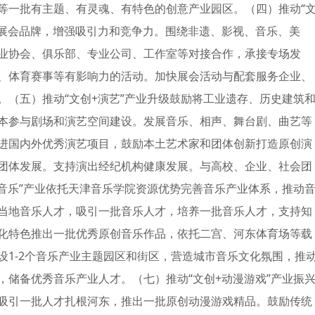
园区等一批有主题、有灵魂、有特色的创意产业园区。（四）推动“
造展会品牌，增强吸引力和竞争力。围绕非遗、影视、音乐、美
业协会、俱乐部、专业公司、工作室等对接合作，承接专场发
、体育赛事等有影响力的活动。加快展会活动与配套服务企业、
。（五）推动“文创+演艺”产业升级鼓励将工业遗存、历史建筑
本参与剧场和演艺空间建设。发展音乐、相声、舞台剧、曲艺等
进国内外优秀演艺项目，鼓励本土艺术家和团体创新打造原创演
团体发展。支持演出经纪机构健康发展。与高校、企业、社会团
+音乐”产业依托天津音乐学院资源优势完善音乐产业体系，推动
当地音乐人才，吸引一批音乐人才，培养一批音乐人才，支持知
化特色推出一批优秀原创音乐作品，依托二宫、河东体育场等载
设1-2个音乐产业主题园区和街区，营造城市音乐文化氛围，推
，储备优秀音乐产业人才。（七）推动“文创+动漫游戏”产业振
吸引一批人才扎根河东，推出一批原创动漫游戏精品。鼓励传统